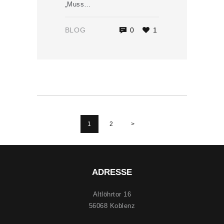
„Muss…
BLOG
0
1
Seitennummerierung
der
PAGE
1
PAGE
2
>
Beiträge
ADRESSE
Altlöhrtor 16
56068 Koblenz