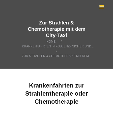
ANRUFEN:
TAXI KOBLENZ
02618899666
Sie suchen ein Taxi? | Krankenfahrten Koblenz
ÜBER UNS
Zur Strahlen &
KRANKENFAHRTEN
Chemotherapie mit dem
City-Taxi
LEISTUNGEN
HOME
TOURISMUS
KRANKENFAHRTEN IN KOBLENZ - SICHER UND...
BLOG
ZUR STRAHLEN & CHEMOTHERAPIE MIT DEM...
Krankenfahrten zur
Strahlentherapie oder
Chemotherapie