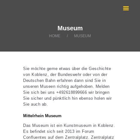
ANRUFEN:
TAXI KOBLENZ
02618899666
Sie suchen ein Taxi? | Krankenfahrten Koblenz
ÜBER UNS
Museum
KRANKENFAHRTEN
HOME
MUSEUM
LEISTUNGEN
TOURISMUS
BLOG
Sie möchte gerne etwas über die Geschichte
von Koblenz, der Bundeswehr oder von der
Deutschen Bahn erfahren dann sind Sie in
unseren Museen richtig aufgehoben. Melden
Sie sich bei uns +492618899666 wir bringen
Sie sicher und pünktlich hin ebenso holen wir
Sie auch ab.
Mittelrhein Museum
Das Museum ist ein Kunstmuseum in Koblenz.
Es befindet sich seit 2013 im Forum
Confluentes auf dem Zentralplatz. Zentralplatz