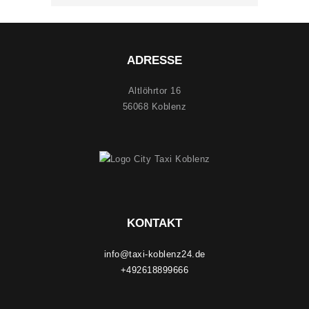
ADRESSE
Altlöhrtor 16
56068 Koblenz
KONTAKT
info@taxi-koblenz24.de
+492618899666