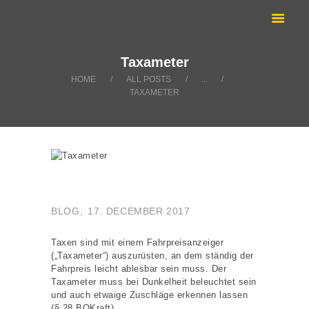
ANRUFEN:
TAXI KOBLENZ
02618899666
Sie suchen ein Taxi? | Krankenfahrten Koblenz
ÜBER UNS
Taxameter
KRANKENFAHRTEN
HOME
ALL POSTS
...
TAXAMETER
LEISTUNGEN
TOURISMUS
BLOG
BLOG
17. DECEMBER 2017
Taxen sind mit einem Fahrpreisanzeiger
(„Taxameter“) auszurüsten, an dem ständig der
Fahrpreis leicht ablesbar sein muss. Der
Taxameter muss bei Dunkelheit beleuchtet sein
und auch etwaige Zuschläge erkennen lassen
(§ 28 BOKraft).