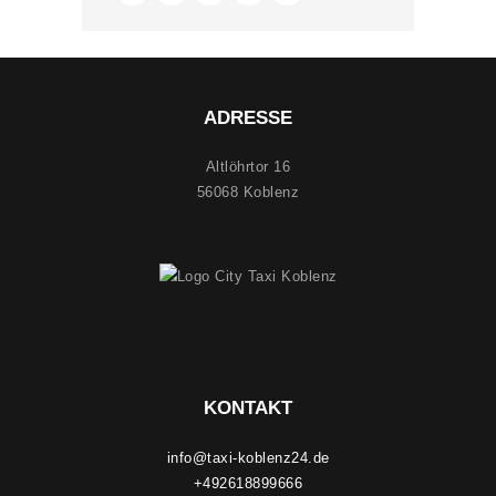
ADRESSE
Altlöhrtor 16
56068 Koblenz
KONTAKT
info@taxi-koblenz24.de
+492618899666