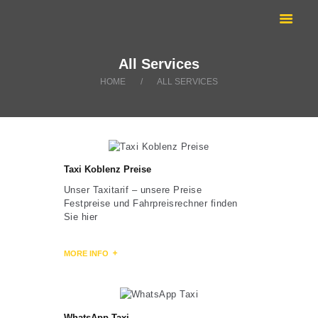
ANRUFEN:
TAXI KOBLENZ
02618899666
Sie suchen ein Taxi? | Krankenfahrten Koblenz
ÜBER UNS
All Services
KRANKENFAHRTEN
HOME
ALL SERVICES
LEISTUNGEN
TOURISMUS
BLOG
Taxi Koblenz Preise
Unser Taxitarif – unsere Preise
Festpreise und Fahrpreisrechner finden
Sie hier
MORE INFO
WhatsApp Taxi